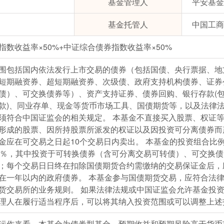
基金管理人
平安基金
基金托管人
中国工商
数收益率×50%+中证综合债券指数收益率×50%
围包括国内依法发行上市交易的债券（包括国债、央行票据、地
短期融资券、超短期融资券、次级债、政府支持机构债券、证券
债）、可交换债券等）、资产支持证券、债券回购、银行存款(
款)、同业存单、现金等货币市场工具、国债期货等，以及法律
须符合中国证监会的相关规定。 本基金不直接买入股票、权证
形成的股票、因所持股票所派发的权证以及因投资可分离债券而
金应在可交易之日起10个交易日内卖出。 本基金的投资组合比
0％，其中投资于可转换债券（含可分离交易可转债）、可交换
%；每个交易日日终在扣除国债期货合约需缴纳的交易保证金后，
在一年以内的政府债券。 本基金参与国债期货交易，应符合法
货交易所的业务规则。 如果法律法规或中国证监会允许基金投
理人在履行适当程序后，可以将其纳入投资范围或可以调整上述
运作来看，本基金为债券型基金，预期收益和预期风险高于货币