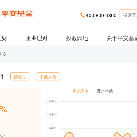
400-800-4800
理财
企业理财
投教园地
关于平安基
 C
51
债券型
中低风险
基金净值
累计净值
3%
42%