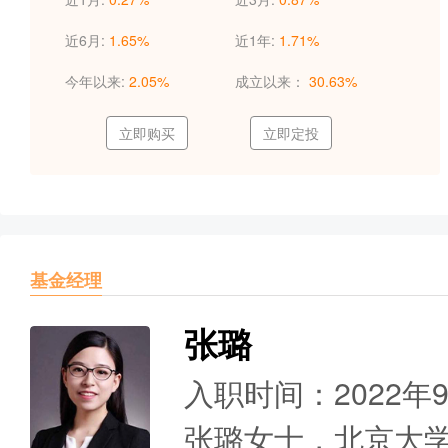
近6月:
1.65%
近1年:
1.71%
今年以来:
2.05%
成立以来：
30.63%
立即购买
立即定投
基金经理
张璐
入职时间：2022年
张璐女士，北京大