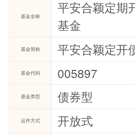
平安合颖定期
基金全称
基金
平安合颖定开
基金简称
005897
基金代码
债券型
基金类型
开放式
运作方式