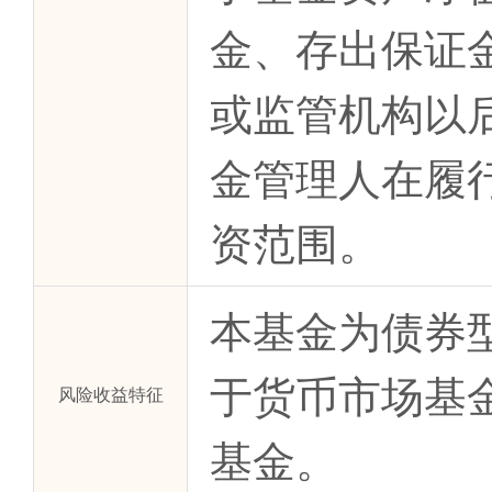
金、存出保证
或监管机构以
金管理人在履
资范围。
本基金为债券
于货币市场基
风险收益特征
基金。