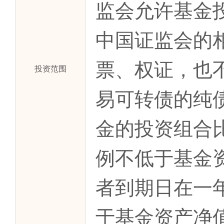
监会允许基金
中国证监会的
票、权证，也
投资范围
易可转债的纯
金的投资组合
例不低于基金
者到期日在一
于基金资产净