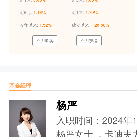
近6月:
1.16%
近1年:
1.70%
今年以来:
1.52%
成立以来：
28.88%
立即购买
立即定投
基金经理
杨严
入职时间：2024年
杨严女士 ，卡迪夫