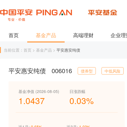
首页
基金产品
高端理财
企业理
当前位置：首页 > 基金产品 >
平安惠安纯债
平安惠安纯债
006016
债券型
中低风险
基金净值 (2026-08-05)
日涨跌幅
1.0437
0.03%
近1月:
0.65%
近3月:
1.03%