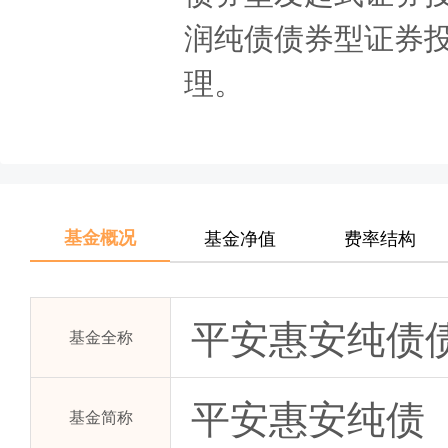
润纯债债券型证券投资
理。
基金概况
基金净值
费率结构
平安惠安纯债
基金全称
平安惠安纯债
基金简称