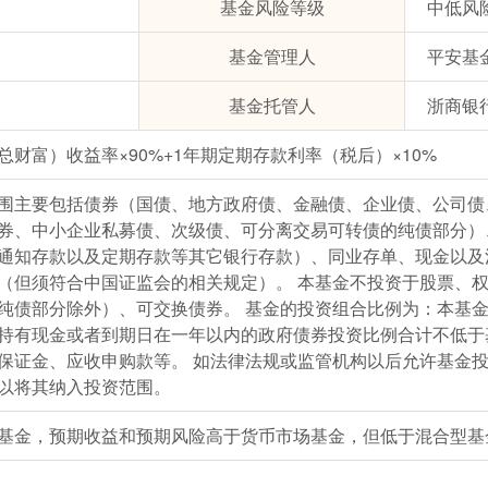
基金风险等级
中低风
基金管理人
平安基
基金托管人
浙商银
财富）收益率×90%+1年期定期存款利率（税后）×10%
围主要包括债券（国债、地方政府债、金融债、企业债、公司债
券、中小企业私募债、次级债、可分离交易可转债的纯债部分）
通知存款以及定期存款等其它银行存款）、同业存单、现金以及
（但须符合中国证监会的相关规定）。 本基金不投资于股票、
纯债部分除外）、可交换债券。 基金的投资组合比例为：本基
金持有现金或者到期日在一年以内的政府债券投资比例合计不低于
保证金、应收申购款等。 如法律法规或监管机构以后允许基金
以将其纳入投资范围。
基金，预期收益和预期风险高于货币市场基金，但低于混合型基