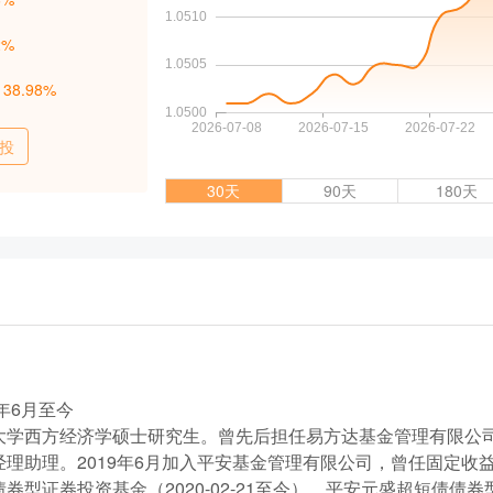
2%
：
38.98%
投
30天
90天
180天
年6月至今
大学西方经济学硕士研究生。曾先后担任易方达基金管理有限公
经理助理。2019年6月加入平安基金管理有限公司，曾任固定收
型证券投资基金（2020-02-21至今）、平安元盛超短债债券型证