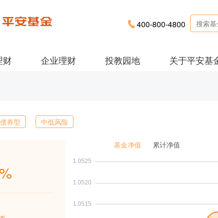
400-800-4800
理财
企业理财
投教园地
关于平安基
债券型
中低风险
基金净值
累计净值
3%
6%