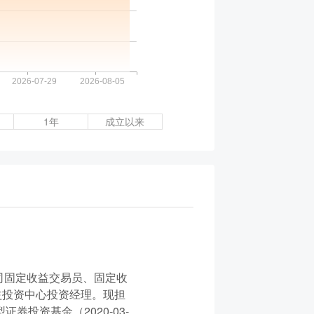
1年
成立以来
司固定收益交易员、固定收
益投资中心投资经理。现担
券投资基金（2020-03-