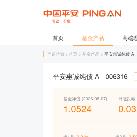
首页
基金产品
高端
当前位置：首页 > 基金产品 >
平安惠诚纯债 A
平安惠诚纯债 A
006316
基金净值 (2026-08-07)
日涨跌幅
1.0524
0.0
近1月:
0.21%
近3月:
0.5