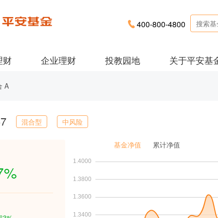
400-800-4800
理财
企业理财
投教园地
关于平安基
 A
57
混合型
中风险
基金净值
累计净值
37%
.63%