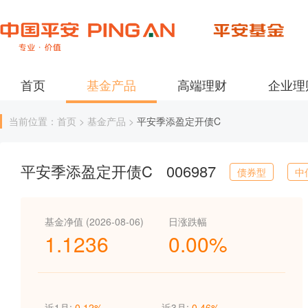
首页
基金产品
高端理财
企业理
当前位置：首页 > 基金产品 >
平安季添盈定开债C
平安季添盈定开债C
006987
债券型
中
基金净值 (2026-08-06)
日涨跌幅
1.1236
0.00%
近1月:
0.12%
近3月:
0.46%