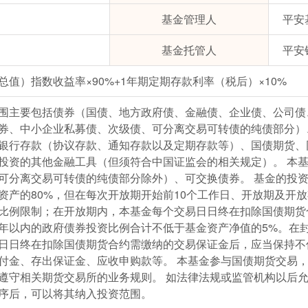
基金管理人
平安
基金托管人
平安
总值）指数收益率×90%+1年期定期存款利率（税后）×10%
围主要包括债券（国债、地方政府债、金融债、企业债、公司债
券、中小企业私募债、次级债、可分离交易可转债的纯债部分）
银行存款（协议存款、通知存款以及定期存款等）、国债期货、
投资的其他金融工具（但须符合中国证监会的相关规定）。 本
可分离交易可转债的纯债部分除外）、可交换债券。 基金的投
资产的80%，但在每次开放期开始前10个工作日、开放期及开放
比例限制；在开放期内，本基金每个交易日日终在扣除国债期货
年以内的政府债券投资比例合计不低于基金资产净值的5%。在
日日终在扣除国债期货合约需缴纳的交易保证金后，应当保持不
付金、存出保证金、应收申购款等。 本基金参与国债期货交易
遵守相关期货交易所的业务规则。 如法律法规或监管机构以后
序后，可以将其纳入投资范围。