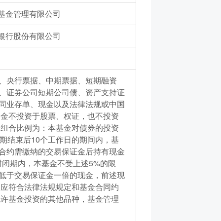
基金管理有限公司
银行股份有限公司
、央行票据、中期票据、短期融资
、证券公司短期公司债、资产支持证
同业存单、现金以及法律法规或中国
基金不投资于股票、权证，也不投资
资组合比例为：本基金对债券的投资
期结束后10个工作日的期间内，基
合约需缴纳的交易保证金后持有现金
封闭期内，本基金不受上述5%的限
低于交易保证金一倍的现金，前述现
，应符合法律法规规定和基金合同约
允许基金投资的其他品种，基金管理