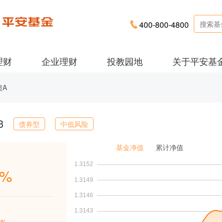
400-800-4800
理财
企业理财
投教园地
关于平安基
债A
3
债券型
中低风险
基金净值
累计净值
0%
2%