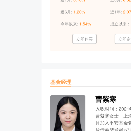
近6月:
1.26%
近1年:
2.0
今年以来:
1.54%
成立以来
立即购买
立即定
基金经理
曹紫寒
入职时间：2021
曹紫寒女士，上
月加入平安基金
放债券型发起式证