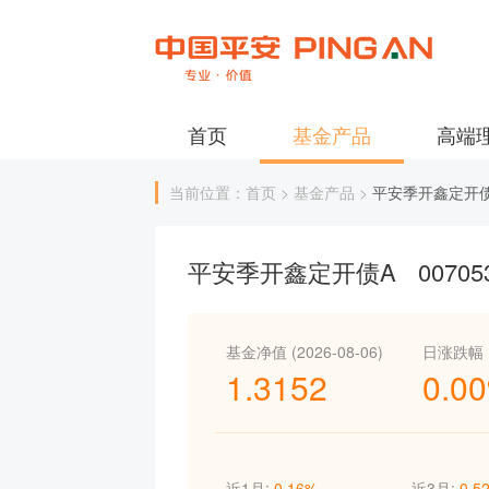
首页
基金产品
高端
当前位置：首页 > 基金产品 >
平安季开鑫定开
平安季开鑫定开债A
00705
基金净值 (2026-08-06)
日涨跌幅
1.3152
0.0
近1月:
0.16%
近3月:
0.5