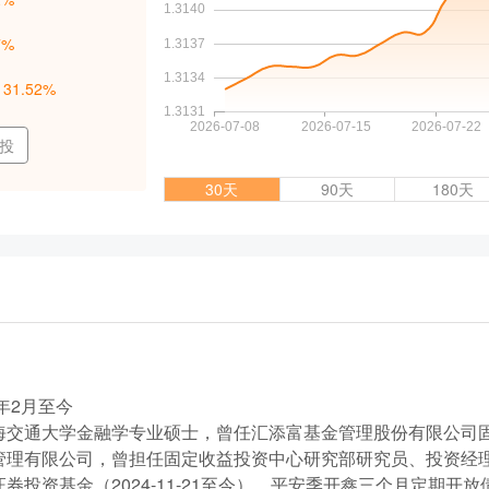
7%
：
31.52%
投
30天
90天
180天
年2月至今
海交通大学金融学专业硕士，曾任汇添富基金管理股份有限公司固定
管理有限公司，曾担任固定收益投资中心研究部研究员、投资经
券投资基金（2024-11-21至今）、平安季开鑫三个月定期开