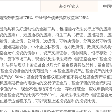
基金托管人
中国
指数收益率*75%+中证综合债券指数收益率*25%
围为具有良好流动性的金融工具，包括国内依法发行上市的股票
资的股票）、港股通标的股票、衍生工具（权证、股指期货、股
融债、企业债、公司债、次级债、可转换债券、分离交易可转债
、超短期融资券、中小企业私募债、地方政府债、政府支持机构
监会允许投资的债券）、资产支持证券、债券回购、银行存款（
单、货币市场工具、现金以及法律法规或中国证监会允许基金投
。 如法律法规或中国证监会以后允许基金投资其他品种，基金管
本基金投资组合的比例范围为： 本基金股票资产占基金资产的比例为
资产的0-50%；基金持有全部权证的市值不得超过基金资产净值
和股票期权合约需缴纳的交易保证金后，基金保留的现金或到期
净值的5%，现金不包括结算备付金、存出保证金、应收申购款
现金基金资产的比例不低于80%。 如果法律法规或中国证监会
在履行适当程序后，可以调整上述投资品种的投资比例。
基金，其预期收益及预期风险水平高于货币市场基金、债券型基