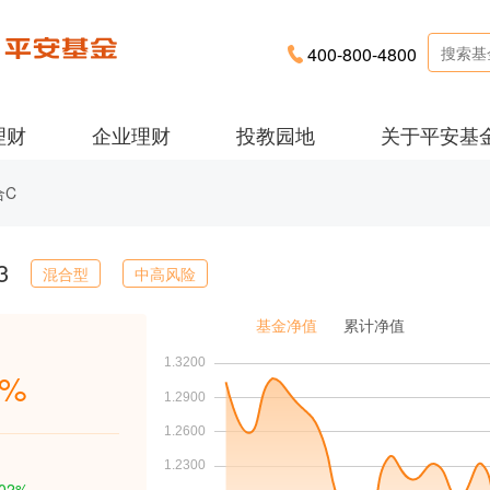
400-800-4800
理财
企业理财
投教园地
关于平安基
合C
3
混合型
中高风险
基金净值
累计净值
1%
.02%