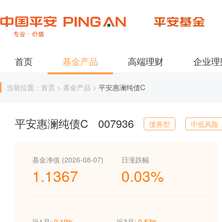
首页
基金产品
高端理财
企业理
当前位置：首页 > 基金产品 >
平安惠澜纯债C
平安惠澜纯债C
007936
债券型
中低风险
基金净值 (2026-08-07)
日涨跌幅
1.1367
0.03%
近1月:
0.19%
近3月:
0.53%