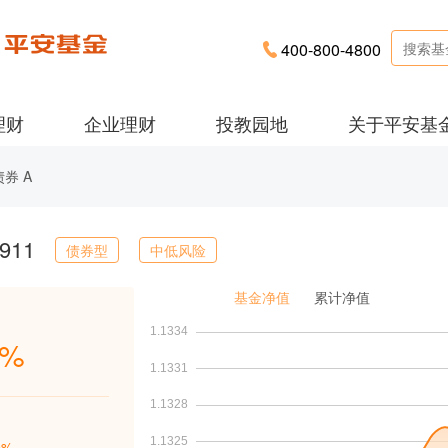
400-800-4800
理财
企业理财
投教园地
关于平安基
券 A
911
债券型
中低风险
基金净值
累计净值
2%
9%