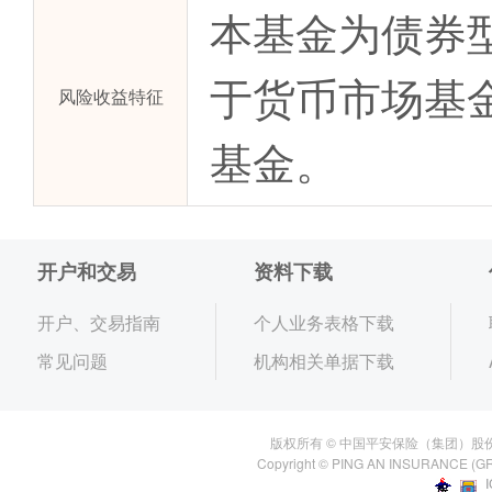
本基金为债券
于货币市场基
风险收益特征
基金。
开户和交易
资料下载
开户、交易指南
个人业务表格下载
常见问题
机构相关单据下载
版权所有 © 中国平安保险（集团）股
Copyright © PING AN INSURANCE (GR
I