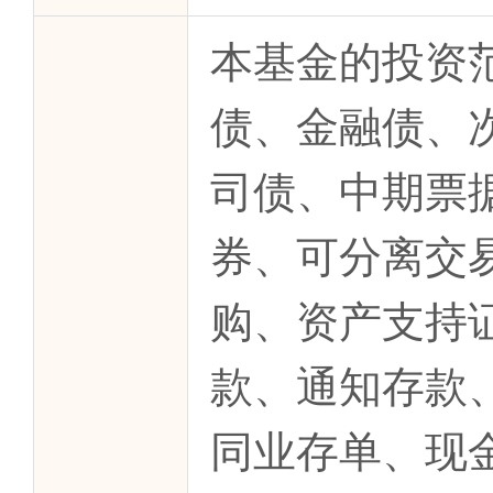
本基金的投资
债、金融债、
司债、中期票
券、可分离交
购、资产支持
款、通知存款
同业存单、现