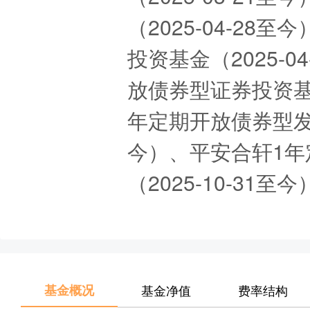
（2025-04-2
投资基金（2025-
放债券型证券投资基金
年定期开放债券型发起
今）、平安合轩1
（2025-10-31
基金概况
基金净值
费率结构