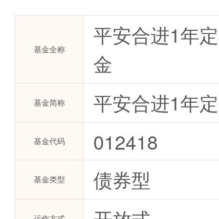
平安合进1年
基金全称
金
平安合进1年
基金简称
012418
基金代码
债券型
基金类型
开放式
运作方式