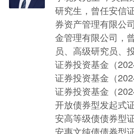
研究生，曾任安信
券资产管理有限公司
金管理有限公司，
员、高级研究员、
证券投资基金（202
证券投资基金（202
证券投资基金（202
开放债券型发起式证券
安高等级债债券型证券
安惠文纯债债券型证券