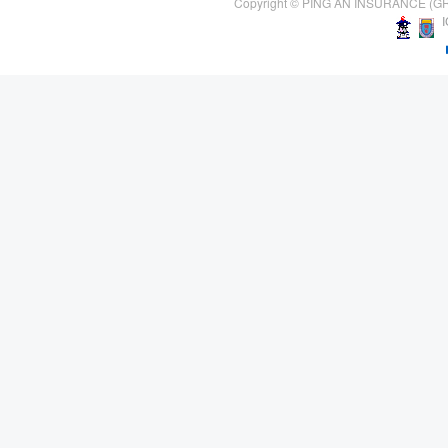
Copyright © PING AN INSURANCE (GR
I