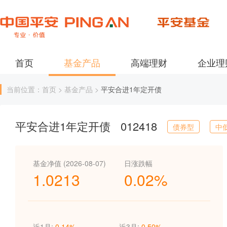
首页
基金产品
高端理财
企业理
当前位置：首页 > 基金产品 >
平安合进1年定开债
平安合进1年定开债
012418
债券型
中
基金净值 (2026-08-07)
日涨跌幅
1.0213
0.02%
近1月:
0.14%
近3月:
0.50%