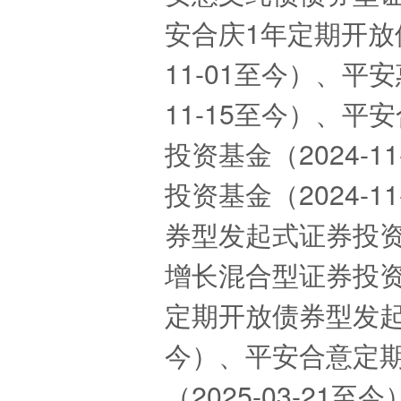
安合庆1年定期开放
11-01至今）、平
11-15至今）、
投资基金（2024-
投资基金（2024-
券型发起式证券投资基
增长混合型证券投资基
定期开放债券型发起式
今）、平安合意定
（2025-03-2