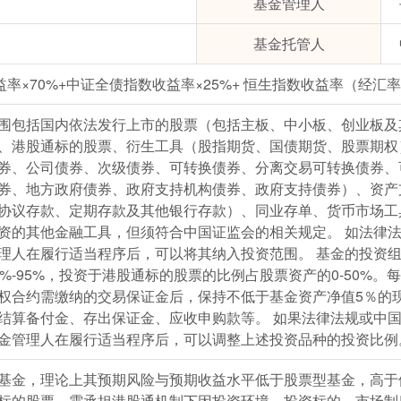
基金管理人
基金托管人
益率×70%+中证全债指数收益率×25%+ 恒生指数收益率（经汇率
围包括国内依法发行上市的股票（包括主板、中小板、创业板及
、港股通标的股票、衍生工具（股指期货、国债期货、股票期权
券、公司债券、次级债券、可转换债券、分离交易可转换债券、
券、地方政府债券、政府支持机构债券、政府支持债券）、资产
协议存款、定期存款及其他银行存款）、同业存单、货币市场工
资的其他金融工具，但须符合中国证监会的相关规定。 如法律
理人在履行适当程序后，可以将其纳入投资范围。 基金的投资
0%-95%，投资于港股通标的股票的比例占股票资产的0-50%
权合约需缴纳的交易保证金后，保持不低于基金资产净值5％的
结算备付金、存出保证金、应收申购款等。 如果法律法规或中
金管理人在履行适当程序后，可以调整上述投资品种的投资比例
基金，理论上其预期风险与预期收益水平低于股票型基金，高于
标的股票，需承担港股通机制下因投资环境、投资标的、市场制