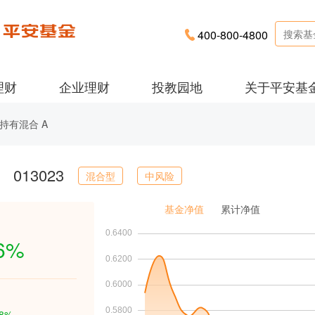
400-800-4800
理财
企业理财
投教园地
关于平安基
持有混合 A
013023
混合型
中风险
基金净值
累计净值
76%
78%