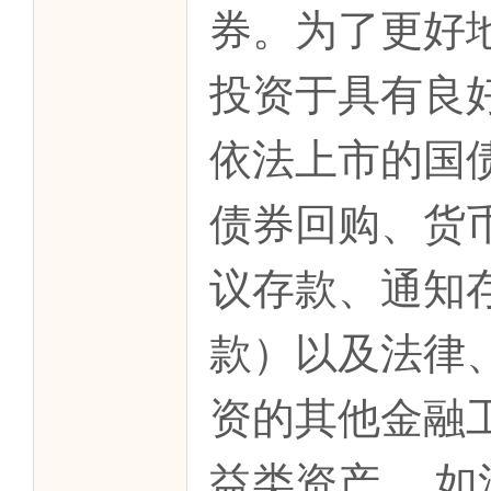
券。为了更好
投资于具有良
依法上市的国
债券回购、货
议存款、通知
款）以及法律
资的其他金融
益类资产。 