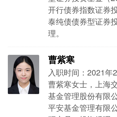
开行债券指数证券投资
泰纯债债券型证券投资
理。
曹紫寒
入职时间：2021年
曹紫寒女士，上海
基金管理股份有限公
平安基金管理有限