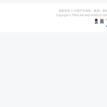
版权所有 © 中国平安保险（集团）股
Copyright © PING AN INSURANCE (GR
I