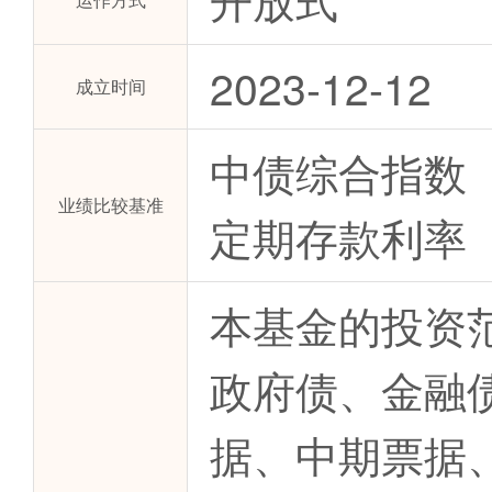
2023-12-12
成立时间
中债综合指数（
业绩比较基准
定期存款利率（
本基金的投资
政府债、金融
据、中期票据