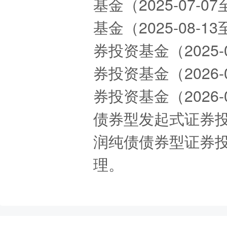
基金（2025-07
基金（2025-08
券投资基金（2025
券投资基金（2026
券投资基金（2026
债券型发起式证券投资
润纯债债券型证券投资
理。