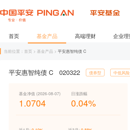
首页
基金产品
高端理财
企业理
当前位置：首页 > 基金产品 >
平安惠智纯债 C
平安惠智纯债 C
020322
债券型
中低风险
基金净值 (2026-08-07)
日涨跌幅
1.0704
0.04%
近1月:
0.19%
近3月:
0.88%