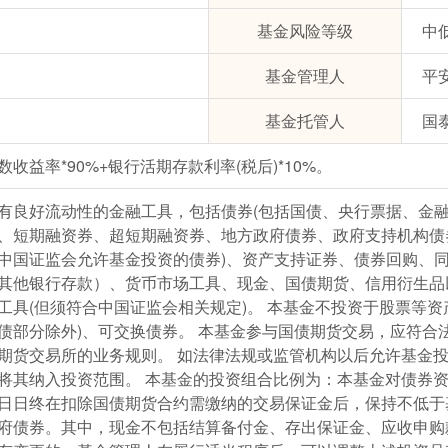
基金风险等级
中
基金管理人
平
基金托管人
国
收益率*90%+银行活期存款利率(税后)*10%。
有良好流动性的金融工具，包括债券(包括国债、央行票据、金
、短期融资券、超短期融资券、地方政府债券、政府支持机构债
中国证监会允许基金投资的债券)、资产支持证券、债券回购、
其他银行存款）、货币市场工具、现金、国债期货、信用衍生品
工具(但须符合中国证监会相关规定)。 本基金不投资于股票等资
债部分除外)、可交换债券。 本基金参与国债期货交易，应符合
期货交易所的业务规则。 如法律法规或监管机构以后允许基金
将其纳入投资范围。 本基金的投资组合比例为：本基金对债券
易日日终在扣除国债期货合约需缴纳的交易保证金后，保持不低于
府债券。其中，现金不包括结算备付金、存出保证金、应收申购