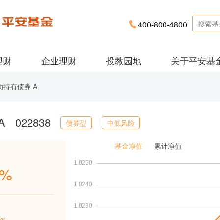
400-800-4800
理财
企业理财
投教园地
关于平安基
动持有债券 A
A
022838
债券型
中低风险
基金净值
累计净值
3%
9%