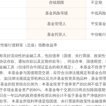
存续期限
不定期
基金风险等级
中低风险
基金管理人
平安基金
基金托管人
中信银行
策性银行债财富（总值）指数收益率
有良好流动性的金融工具，包括债券（国债、央行票据、政策性
协议存款、通知存款以及定期存款等）、同业存单、国债期货、
金融工具（但须符合中国证监会的相关规定）。 本基金不投资
券。 本基金参与国债期货交易，应符合法律法规规定和基金合
。 如法律法规或监管机构以后允许基金投资其他品种，基金管
本基金的投资组合比例为：本基金投资于债券资产的比例不低于基
于非现金基金资产的80%。本基金每个交易日日终在扣除国债
日在一年以内的政府债券投资比例合计不低于基金资产净值的5
款等。 本基金所指利率债是指国债、央行票据和政策性金融债券