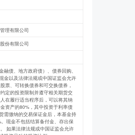
管理有限公司
股份有限公司
金融债、地方政府债）、债券回购、
现金以及法律法规或中国证监会允许
于股票、可转换债券和可交换债券，
同约定的投资限制并遵守相关期货交
理人在履行适当程序后，可以将其纳
金资产的80%，其中投资于利率债
期货需缴纳的交易保证金后，本基金持
%。现金不包括结算备付金、存出保
。 如果法律法规或中国证监会允许