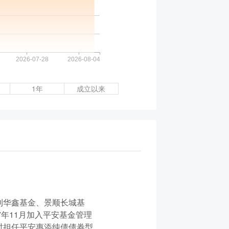
1年
成立以来
利华鑫基金、景顺长城基
7年11月加入平安基金管理
时担任平安惠添纯债债券型