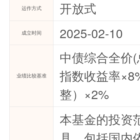
开放式
运作方式
2025-02-10
成立时间
中债综合全价(总
指数收益率×8
业绩比较基准
整）×2%
本基金的投资
具，包括国内