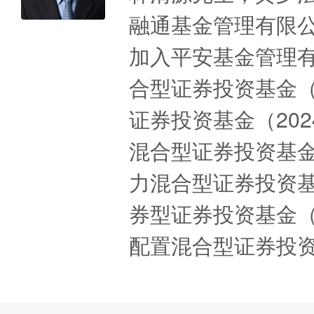
融通基金管理有限公
加入平安基金管理
合型证券投资基金（2
证券投资基金（202
混合型证券投资基金（
力混合型证券投资基金
券型证券投资基金（2
配置混合型证券投资基