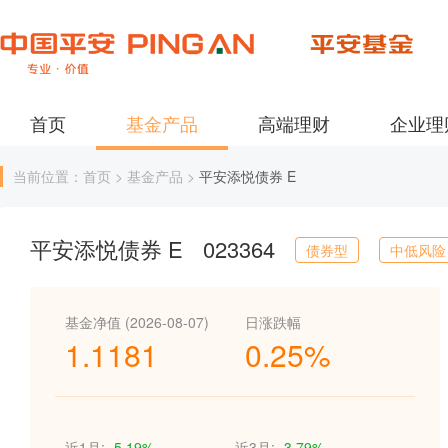
首页
基金产品
高端理财
企业理
当前位置：首页 > 基金产品 >
平安添悦债券 E
平安添悦债券 E
023364
债券型
中低风险
基金净值 (2026-08-07)
日涨跌幅
1.1181
0.25%
近1月:
-5.19%
近3月:
-3.79%