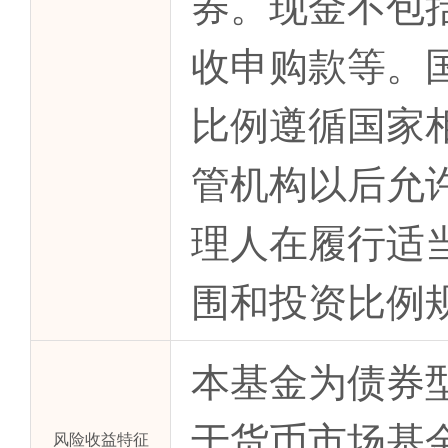
券。现金不包
收申购款等。
比例遵循国家
管机构以后允
理人在履行适
围和投资比例
本基金为债券
于货币市场基
风险收益特征