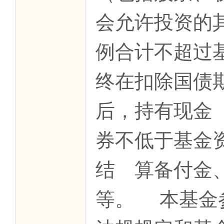
会允许投资的
例合计不超过
终在扣除国债
后，持有现金
券不低于基金
结 算备付金
等。 本基金