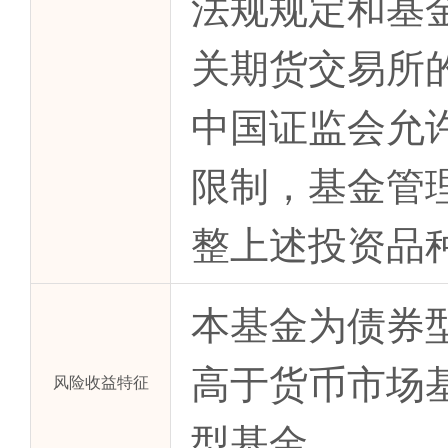
法规规定和基
关期货交易所
中国证监会允
限制，基金管
整上述投资品
本基金为债券
高于货币市场
风险收益特征
型基金。