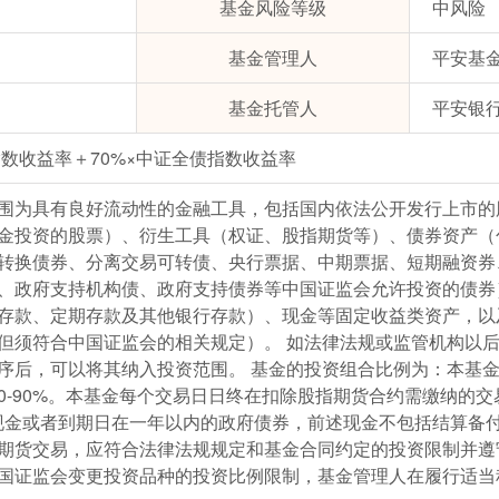
基金风险等级
中风险
基金管理人
平安基
基金托管人
平安银
0指数收益率＋70%×中证全债指数收益率
围为具有良好流动性的金融工具，包括国内依法公开发行上市的
金投资的股票）、衍生工具（权证、股指期货等）、债券资产（
转换债券、分离交易可转债、央行票据、中期票据、短期融资券
、政府支持机构债、政府支持债券等中国证监会允许投资的债券
存款、定期存款及其他银行存款）、现金等固定收益类资产，以
但须符合中国证监会的相关规定）。 如法律法规或监管机构以
序后，可以将其纳入投资范围。 基金的投资组合比例为：本基
0-90%。本基金每个交易日日终在扣除股指期货合约需缴纳的
现金或者到期日在一年以内的政府债券，前述现金不包括结算备
期货交易，应符合法律法规规定和基金合同约定的投资限制并遵
国证监会变更投资品种的投资比例限制，基金管理人在履行适当