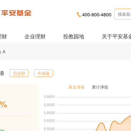
400-800-4800
理财
企业理财
投教园地
关于平安基
 A
18
混合型
中风险
基金净值
累计净值
2%
69%