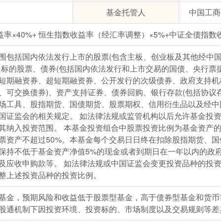
基金托管人
中国工商
益率×40%+ 恒生指数收益率（经汇率调整）×5%+中证全债指数收
围包括国内依法发行上市的股票(包含主板、创业板及其他经中
通标的股票、债券(包括国内依法发行和上市交易的国债、央行票
短期融资券、超短期融资券、公开发行的次级债券、政府支持机
、可交换债券)、资产支持证券、债券回购、银行存款(包括协议
场工具、股指期货、国债期货、股票期权、信用衍生品以及经中
国证监会的相关规定。 如法律法规或监管机构以后允许基金投
其纳入投资范围。 本基金投资组合中股票投资比例为基金资产的2
票资产不超过50%。本基金每个交易日日终在扣除股指期货、
保持不低于基金资产净值5%的现金或者到期日在一年以内的政
及应收申购款等。 如法律法规或中国证监会变更投资品种的投
整上述投资品种的投资比例。
基金，预期风险和收益低于股票型基金，高于债券型基金和货币
股通机制下因投资环境、投资标的、市场制度以及交易规则等差