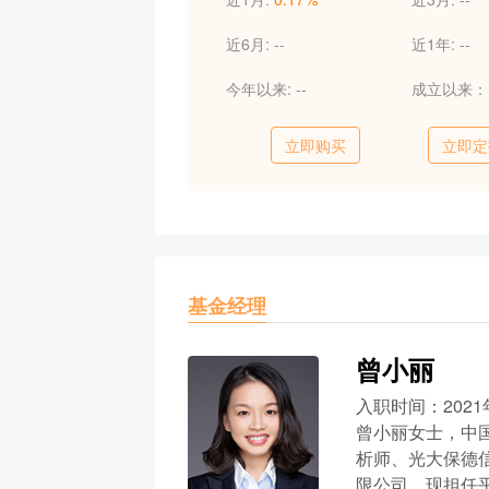
近6月:
--
近1年:
--
今年以来:
--
成立以来
立即购买
立即定
基金经理
曾小丽
入职时间：2021
曾小丽女士，中
析师、光大保德
限公司。现担任平