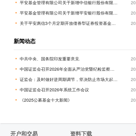
平安基金管理有限公司关于新增中信银行股份有限公司为旗下基金销售机构的公告
20
平安基金管理有限公司关于新增平安银行股份有限公司为旗下基金销售机构的公告
20
关于平安惠信3个月定期开放债券型证券投资基金开放申购、赎回及转换业务的公告
20
新闻动态
中共中央、国务院印发重要意见
20
中国证监会召开2026年全面从严治党暨纪检监察工作会议
20
证监会：及时做好逆周期调节，坚决防止市场大起大落
20
中国证监会召开2026年系统工作会议
20
《2025公募基金十大新闻》
20
开户和交易
资料下载