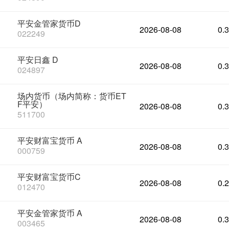
平安金管家货币D
2026-08-08
0.
022249
平安日鑫 D
2026-08-08
0.
024897
场内货币（场内简称：货币ET
F平安）
2026-08-08
0.
511700
平安财富宝货币 A
2026-08-08
0.
000759
平安财富宝货币C
2026-08-08
0.
012470
平安金管家货币 A
2026-08-08
0.
003465