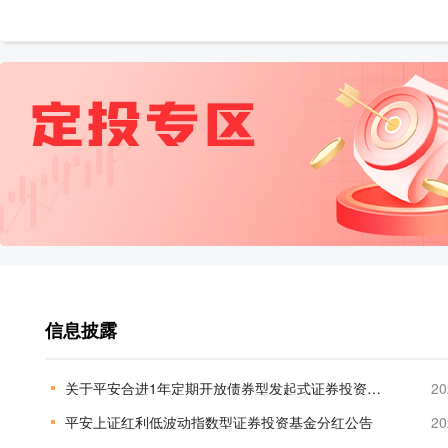
信息披露
关于平安合进1年定期开放债券型发起式证券投资基金基金份额持有人大会表决结果暨决议生效的公告
20
平安上证红利低波动指数型证券投资基金分红公告
20