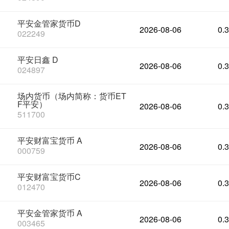
平安金管家货币D
2026-08-06
0.
022249
平安日鑫 D
2026-08-06
0.
024897
场内货币（场内简称：货币ET
F平安）
2026-08-06
0.
511700
平安财富宝货币 A
2026-08-06
0.
000759
平安财富宝货币C
2026-08-06
0.
012470
平安金管家货币 A
2026-08-06
0.
003465