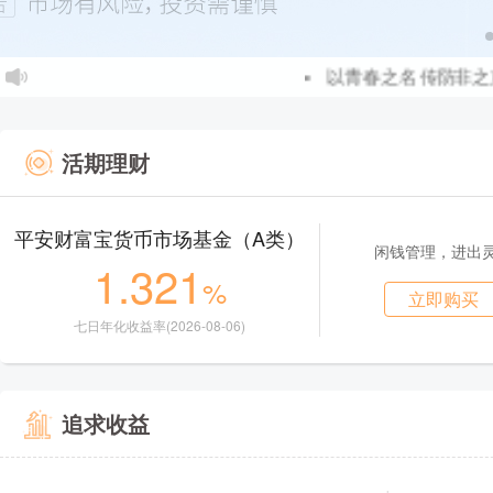
以青春之名 传防非之声 
活期理财
平安财富宝货币市场基金（A类）
闲钱管理，进出
1.321
%
立即购买
七日年化收益率(2026-08-06)
追求收益