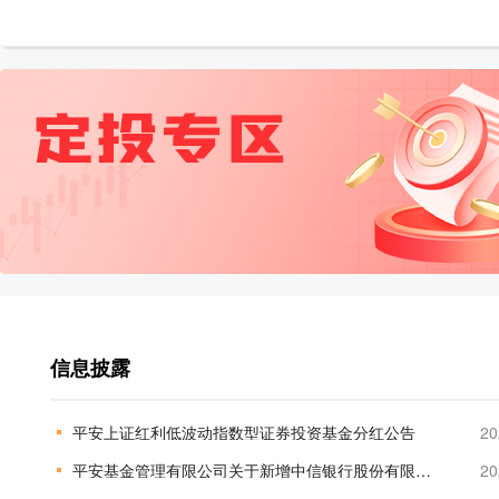
信息披露
平安上证红利低波动指数型证券投资基金分红公告
20
平安基金管理有限公司关于新增中信银行股份有限公司为旗下基金销售机构的公告
20